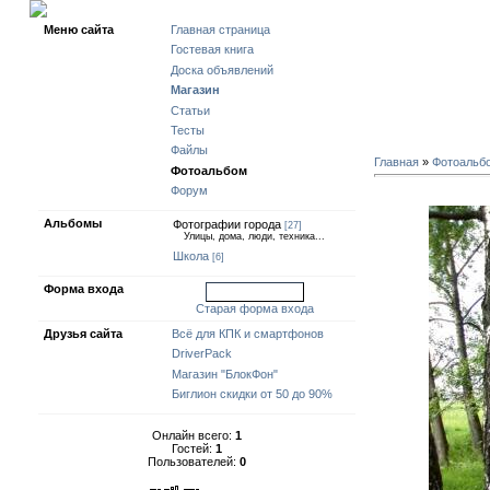
Четверг, 06-Август
Меню сайта
Главная страница
Гостевая книга
Доска объявлений
Магазин
Статьи
Тесты
Файлы
Главная
»
Фотоальб
Фотоальбом
Форум
Альбомы
Фотографии города
[27]
Улицы, дома, люди, техника...
Школа
[6]
Форма входа
войти через uid
Старая форма входа
Друзья сайта
Всё для КПК и смартфонов
DriverPack
Магазин "БлокФон"
Биглион скидки от 50 до 90%
Онлайн всего:
1
Гостей:
1
Пользователей:
0