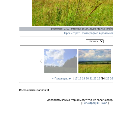
Просмотров: 2310 | Размеры: 1816x1362px/719.4Kb | Рейтин
Просмотреть фотографию в реально
« Предыдущая
|
17
18
19
20
21
22
23
[
24
]
25
26
Всего комментариев:
0
Добавлять комментарии могут только зарегистрир
[
Регистрация
|
Вход
]