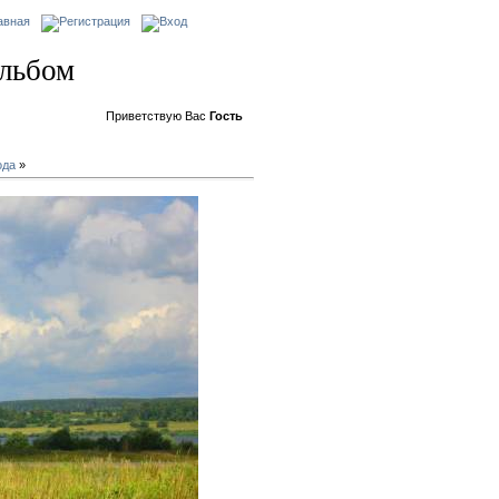
альбом
Приветствую Вас
Гость
ода
»