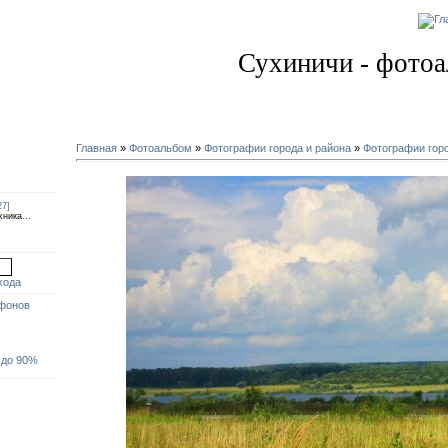
Суббота, 08-Августа-2026, 12:24:46
Сухиничи - фото
Главная
»
Фотоальбом
»
Фотографии города и района
»
Фотографии гор
27]
ника...
d
хода
тфонов
 до 90%