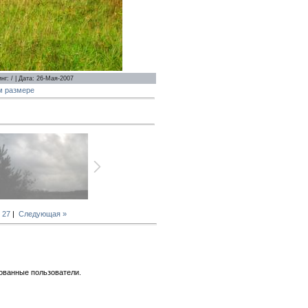
г: / | Дата: 26-Мая-2007
м размере
27
|
Следующая »
ованные пользователи.