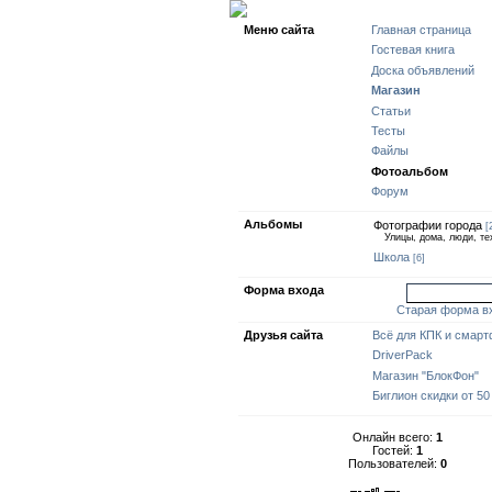
Меню сайта
Главная страница
Гостевая книга
Доска объявлений
Магазин
Статьи
Тесты
Файлы
Фотоальбом
Форум
Альбомы
Фотографии города
[
Улицы, дома, люди, тех
Школа
[6]
Форма входа
войти через ui
Старая форма в
Друзья сайта
Всё для КПК и смар
DriverPack
Магазин "БлокФон"
Биглион скидки от 50
Онлайн всего:
1
Гостей:
1
Пользователей:
0