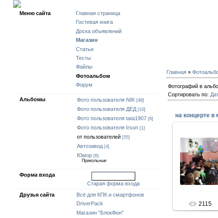
Четверг, 06-Август
Меню сайта
Главная страница
Гостевая книга
Доска объявлений
Магазин
Статьи
Тесты
Файлы
Главная
»
Фотоальб
Фотоальбом
Форум
Фотографий в альб
Сортировать по:
Да
Альбомы
Фото пользователя NIK
[48]
Фото пользователя ДЕД
[10]
Фото пользователя tata1907
[8]
Фото пользователя Irson
[1]
от пользователей
19-Мая-
[55]
Автозавод
[4]
18 мая 2012
концерте
Юмор
[6]
Прикольные
школьни
проходив
Форма входа
музыкально
войти через uid
Старая форма входа
vec
Друзья сайта
Всё для КПК и смартфонов
2115
DriverPack
Магазин "БлокФон"